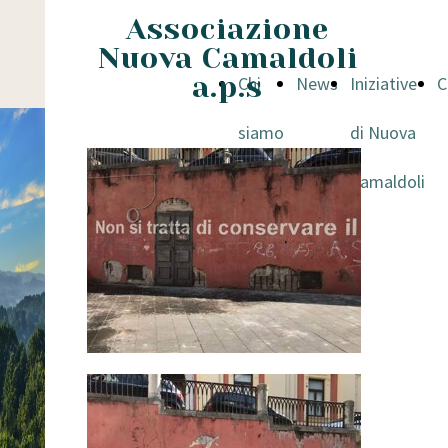
Associazione
Nuova Camaldoli
a.p.s
Chi
News
Iniziative
C
siamo
di Nuova
Camaldoli